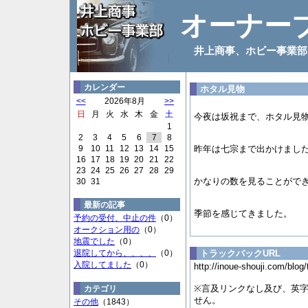
オーナー
井上商事、ホビー事業部
カレンダー
ホタル見物
<<
2026年8月
>>
日
月
火
水
木
金
土
今夜は坂祝まで、ホタル見
1
2
3
4
5
6
7
8
9
10
11
12
13
14
15
昨年は七宗まで出かけまし
16
17
18
19
20
21
22
23
24
25
26
27
28
29
かなりの数を見ることがで
30
31
最新の記事
季節を感じてきました。
予約の受付、中止の件
（0）
オークション用の
（0）
地震でした
（0）
退院してから、、、、
（0）
トラックバックURL
入院してました
（0）
http://inoue-shouji.com/blog
※言及リンクなし及び、英
カテゴリ
せん。
その他
（1843）