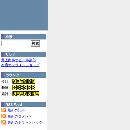
検索
リンク
井上商事ホビー事業部
本店オンラインショップ
カウンター
今日：
昨日：
累計：
RSS Feed
最新の記事
最新のコメント
最新のトラックバック