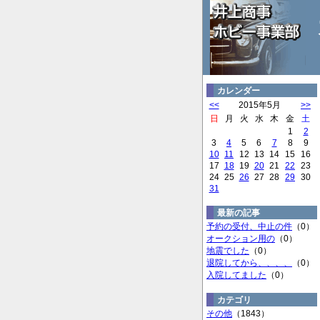
カレンダー
<<
2015年5月
>>
日
月
火
水
木
金
土
1
2
3
4
5
6
7
8
9
10
11
12
13
14
15
16
17
18
19
20
21
22
23
24
25
26
27
28
29
30
31
最新の記事
予約の受付、中止の件
（0）
オークション用の
（0）
地震でした
（0）
退院してから、、、、
（0）
入院してました
（0）
カテゴリ
その他
（1843）