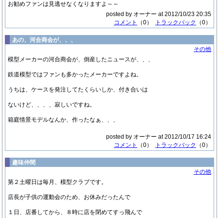
お勧めファンは見逃せなくなりますよ～～
posted by オーナー at 2012/10/23 20:35
コメント
（0）
トラックバック
（0）
あの、河合商会が、、、
その他
模型メーカーの河合商会が、倒産したニュースが、、、
鉄道模型ではファンも多かったメーカーですよね。
うちは、ケースを発注してたくらいしか、付き合いは
ないけど、、、、寂しいですね。
箱庭情景モデルなんか、作ったなぁ、、、
posted by オーナー at 2012/10/17 16:24
コメント
（0）
トラックバック
（0）
趣味仲間
その他
第２土曜日は毎月、模型クラブです。
店長が子供の運動会のため、お休みだったんで
１日、店番してから、８時に店を閉めてすっ飛んで