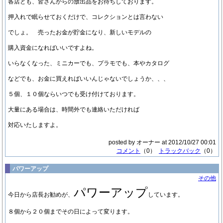
各店とも、皆さんからの放出品をお待ちしております。
押入れで眠らせておくだけで、コレクションとは言わない
でしょ。 売ったお金が貯金になり、新しいモデルの
購入資金になればいいですよね。
いらなくなった、ミニカーでも、プラモでも、本やカタログ
などでも、お金に買えればいいんじゃないでしょうか、、、
５個、１０個ならいつでも受け付けております。
大量にある場合は、時間外でも連絡いただければ
対応いたしますよ。
posted by オーナー at 2012/10/27 00:01
コメント
（0）
トラックバック
（0）
パワーアップ
その他
パワーアップ
今日から店長お勧めが、
しています。
８個から２０個までその日によって変ります。