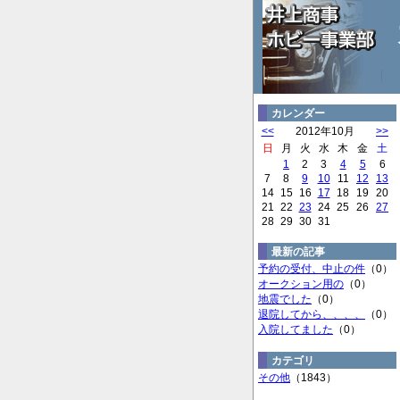
カレンダー
<<
2012年10月
>>
日
月
火
水
木
金
土
1
2
3
4
5
6
7
8
9
10
11
12
13
14
15
16
17
18
19
20
21
22
23
24
25
26
27
28
29
30
31
最新の記事
予約の受付、中止の件
（0）
オークション用の
（0）
地震でした
（0）
退院してから、、、、
（0）
入院してました
（0）
カテゴリ
その他
（1843）