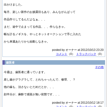
出かけました。
毎月、楽しい新作のお披露目もあり、みんながんばって
作品作りしてるんだよなぁ、、、
まだ、途中で止まってる作品、、、作らなきゃ。
幅を計るノギスを、やっとネットオークションで手に入れた
から来週あたりから始動しなきゃ。
posted by オーナー at 2012/10/13 23:20
コメント
（0）
トラックバック
（0）
歯医者
その他
今週は、歯医者に通っています。
差し歯がグラグラして、とれちゃったんで、修理、、？
他の歯も、治さないとだめだとか、、、
顔半分が、麻酔で感覚が無い状態です、、、
posted by オーナー at 2012/10/12 18:17
コメント
（0）
トラックバック
（0）