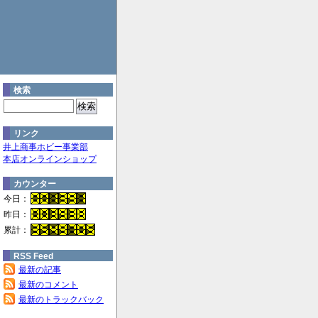
検索
リンク
井上商事ホビー事業部
本店オンラインショップ
カウンター
今日：
昨日：
累計：
RSS Feed
最新の記事
最新のコメント
最新のトラックバック