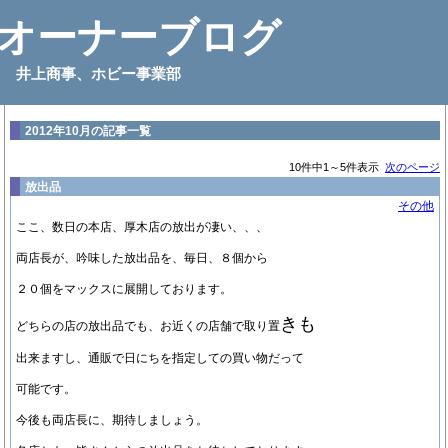
オーナーブログ
井上商事、ホビー事業部
2012年10月の記事一覧
10件中1～5件表示
次のページ
放出品
その他
ここ、数日の本店、厚木店の放出が凄い、、、
両店長が、吟味した放出品を、毎日、８個から
２０個をマックスに展開しております。
きも
どちらの店の放出品でも、お近くの店舗で取り置
出来ますし、通販で日にちを指定しての買い物だって
可能です。
今後も両店長に、期待しましょう。