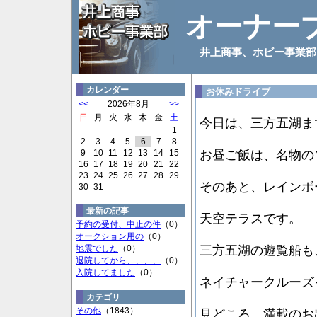
オーナー
井上商事、ホビー事業部
カレンダー
お休みドライブ
<<
2026年8月
>>
日
月
火
水
木
金
土
今日は、三方五湖ま
1
2
3
4
5
6
7
8
9
10
11
12
13
14
15
お昼ご飯は、名物の
16
17
18
19
20
21
22
23
24
25
26
27
28
29
そのあと、レインボ
30
31
最新の記事
天空テラスです。
予約の受付、中止の件
（0）
オークション用の
（0）
地震でした
（0）
三方五湖の遊覧船も
退院してから、、、、
（0）
入院してました
（0）
ネイチャークルーズ
カテゴリ
その他
（1843）
見どころ、満載のお