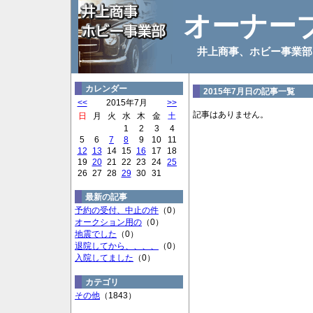
オーナー
井上商事、ホビー事業部
カレンダー
2015年7月日の記事一覧
<<
2015年7月
>>
記事はありません。
日
月
火
水
木
金
土
1
2
3
4
5
6
7
8
9
10
11
12
13
14
15
16
17
18
19
20
21
22
23
24
25
26
27
28
29
30
31
最新の記事
予約の受付、中止の件
（0）
オークション用の
（0）
地震でした
（0）
退院してから、、、、
（0）
入院してました
（0）
カテゴリ
その他
（1843）