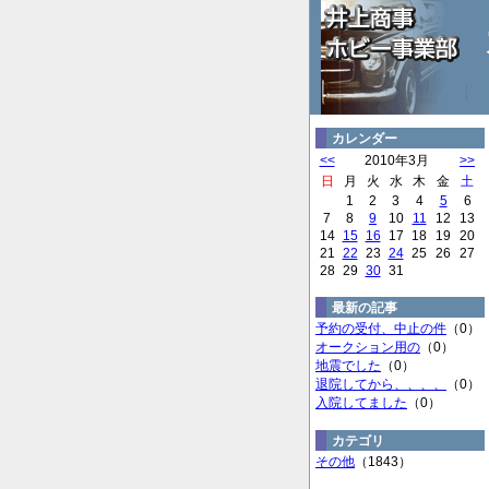
カレンダー
<<
2010年3月
>>
日
月
火
水
木
金
土
1
2
3
4
5
6
7
8
9
10
11
12
13
14
15
16
17
18
19
20
21
22
23
24
25
26
27
28
29
30
31
最新の記事
予約の受付、中止の件
（0）
オークション用の
（0）
地震でした
（0）
退院してから、、、、
（0）
入院してました
（0）
カテゴリ
その他
（1843）