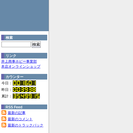
検索
リンク
井上商事ホビー事業部
本店オンラインショップ
カウンター
今日：
昨日：
累計：
RSS Feed
最新の記事
最新のコメント
最新のトラックバック