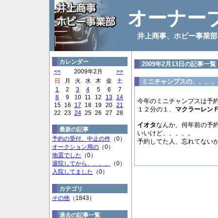
オーナー
井上商事、ホビー事業部
カレンダー
2009年2月13日の記事一覧
<<
2009年2月
>>
日
月
火
水
木
金
土
ミニチャンプスの、、、、
1
2
3
4
5
6
7
8
9
10
11
12
13
14
今年のミニチャンプスは予
15
16
17
18
19
20
21
１２分の１、
マクラーレン
22
23
24
25
26
27
28
イオタ
なんか、何年前の予
最新の記事
いいけど、、、、。
予約の受付、中止の件
（0）
予約してた人、忘れてない
オークション用の
（0）
地震でした
（0）
退院してから、、、、
（0）
入院してました
（0）
カテゴリ
その他
（1843）
過去の記事一覧