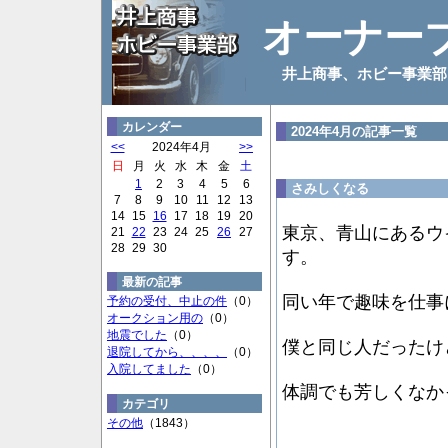
オーナー
井上商事、ホビー事業部
カレンダー
2024年4月の記事一覧
<<
2024年4月
>>
日
月
火
水
木
金
土
1
2
3
4
5
6
さみしくなる
7
8
9
10
11
12
13
14
15
16
17
18
19
20
東京、青山にあるウ
21
22
23
24
25
26
27
28
29
30
す。
最新の記事
同い年で趣味を仕事
予約の受付、中止の件
（0）
オークション用の
（0）
地震でした
（0）
僕と同じ人だったけ
退院してから、、、、
（0）
入院してました
（0）
体調でも芳しくなか
カテゴリ
その他
（1843）