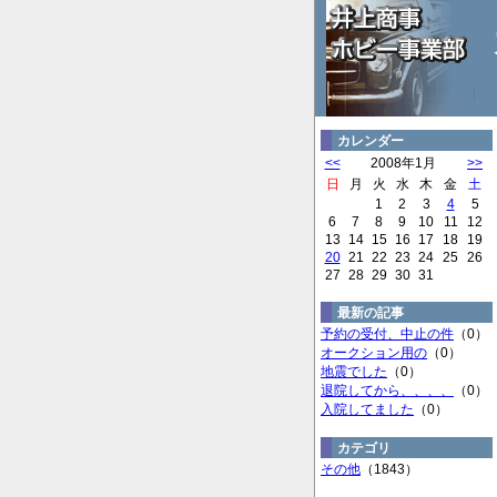
カレンダー
<<
2008年1月
>>
日
月
火
水
木
金
土
1
2
3
4
5
6
7
8
9
10
11
12
13
14
15
16
17
18
19
20
21
22
23
24
25
26
27
28
29
30
31
最新の記事
予約の受付、中止の件
（0）
オークション用の
（0）
地震でした
（0）
退院してから、、、、
（0）
入院してました
（0）
カテゴリ
その他
（1843）