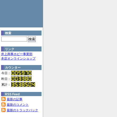
検索
リンク
井上商事ホビー事業部
本店オンラインショップ
カウンター
今日：
昨日：
累計：
RSS Feed
最新の記事
最新のコメント
最新のトラックバック