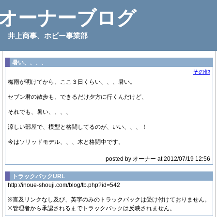
オーナーブログ
井上商事、ホビー事業部
暑い、、、、
その他
梅雨が明けてから、ここ３日くらい、、、暑い。
セブン君の散歩も、できるだけ夕方に行くんだけど、
それでも、暑い、、、、
涼しい部屋で、模型と格闘してるのが、いい、、、！
今はソリッドモデル、、、木と格闘中です。
posted by オーナー at 2012/07/19 12:56
トラックバックURL
http://inoue-shouji.com/blog/tb.php?id=542
※言及リンクなし及び、英字のみのトラックバックは受け付けておりません。
※管理者から承認されるまでトラックバックは反映されません。