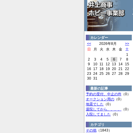
カレンダー
<<
2026年8月
>>
日
月
火
水
木
金
土
1
2
3
4
5
6
7
8
9
10
11
12
13
14
15
16
17
18
19
20
21
22
23
24
25
26
27
28
29
30
31
最新の記事
予約の受付、中止の件
（0）
オークション用の
（0）
地震でした
（0）
退院してから、、、、
（0）
入院してました
（0）
カテゴリ
その他
（1843）