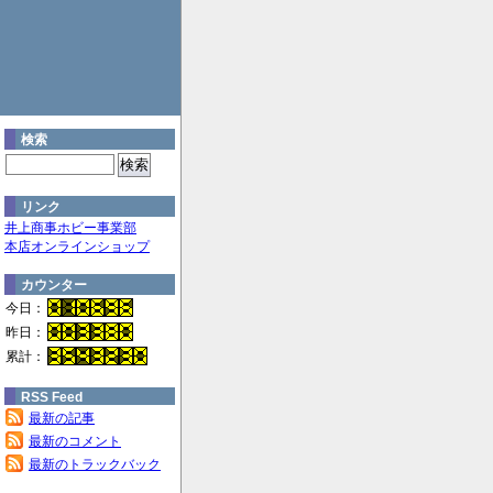
検索
リンク
井上商事ホビー事業部
本店オンラインショップ
カウンター
今日：
昨日：
累計：
RSS Feed
最新の記事
最新のコメント
最新のトラックバック