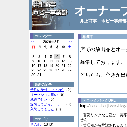
オーナー
井上商事、ホビー事業部
カレンダー
募集中
<<
2026年8月
>>
日
月
火
水
木
金
土
店での放出品とオー
1
2
3
4
5
6
7
8
9
10
11
12
13
14
15
募集しております。
16
17
18
19
20
21
22
23
24
25
26
27
28
29
どちらも、空きが出
30
31
最新の記事
予約の受付、中止の件
（0）
オークション用の
（0）
地震でした
（0）
トラックバックURL
退院してから、、、、
（0）
http://inoue-shouji.com/blog
入院してました
（0）
※言及リンクなし及び、英
カテゴリ
せん。
その他
（1843）
※管理者から承認されるま